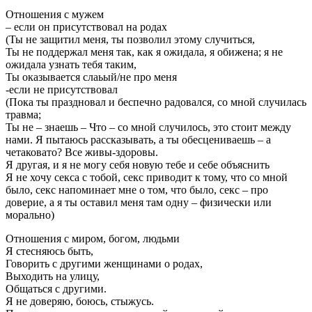
Отношения с мужем
– если он присутствовал на родах
(Ты не защитил меня, ты позволил этому случиться,
Ты не поддержал меня так, как я ожидала, я обижена; я не
ожидала узнать тебя таким,
Ты оказывается слаьый/не про меня
-если не присутствовал
(Пока ты праздновал и беспечно радовался, со мной случилась
травма;
Ты не – знаешь – Что – со мной случилось, это стоит между
нами. Я пытаюсь рассказывать, а ты обесцениваешь – а
четаковато? Все живы-здоровы.
Я другая, и я не могу себя новую тебе и себе объяснить
Я не хочу секса с тобой, секс приводит к тому, что со мной
было, секс напоминает мне о том, что было, секс – про
доверие, а я ты оставил меня там одну – физически или
морально)
Отношения с миром, богом, людьми
Я стесняюсь быть,
Говорить с другими женщинами о родах,
Выходить на улицу,
Общаться с другими.
Я не доверяю, боюсь, стыжусь.