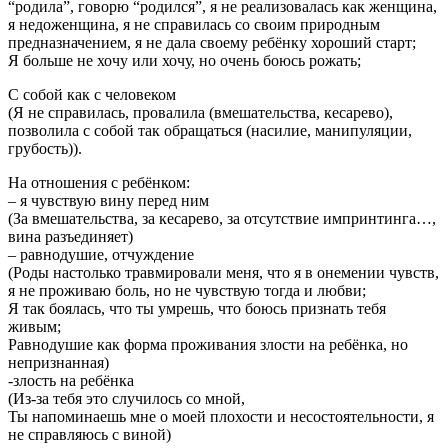
“родила”, говорю “родился”, я не реализовалась как женщина,
я недоженщина, я не справилась со своим природным
предназначением, я не дала своему ребёнку хороший старт;
Я больше не хочу или хочу, но очень боюсь рожать;
С собой как с человеком
(Я не справилась, провалила (вмешательства, кесарево),
позволила с собой так обращаться (насилие, манипуляции,
грубость)).
На отношения с ребёнком:
– я чувствую вину перед ним
(За вмешательства, за кесарево, за отсутствие импринтинга…,
вина разъединяет)
– равнодушие, отчуждение
(Роды настолько травмировали меня, что я в онемении чувств,
я не проживаю боль, но не чувствую тогда и любви;
Я так боялась, что ты умрешь, что боюсь признать тебя
живым;
Равнодушие как форма проживания злости на ребёнка, но
непризнанная)
-злость на ребёнка
(Из-за тебя это случилось со мной,
Ты напоминаешь мне о моей плохости и несостоятельности, я
не справляюсь с виной)