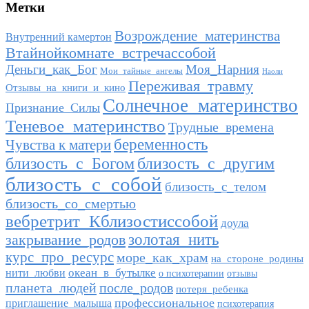
Метки
Возрождение_материнства
Внутренний камертон
Втайнойкомнате_встречассобой
Деньги_как_Бог
Моя_Нарния
Мои_тайные_ангелы
Наоли
Переживая_травму
Отзывы_на_книги_и_кино
Солнечное_материнство
Признание_Силы
Теневое_материнство
Трудные_времена
беременность
Чувства к матери
близость_с_другим
близость_с_Богом
близость_с_собой
близость_с_телом
близость_со_смертью
вебретрит_Кблизостиссобой
доула
закрывание_родов
золотая_нить
курс_про_ресурс
море_как_храм
на_стороне_родины
океан_в_бутылке
нити_любви
о психотерапии
отзывы
планета_людей
после_родов
потеря_ребенка
профессиональное
приглашение_малыша
психотерапия