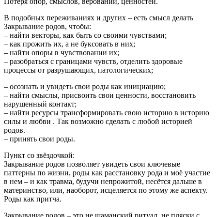
Потеря опор, смыслов, верований, ценностей.
В подобных переживаниях и других – есть смысл делать
Закрывание родов, чтобы:
– найти векторы, как быть со своими чувствами;
– как прожить их, а не буксовать в них;
– найти опоры в чувствовании их;
– разобраться с границами чувств, отделить здоровые
процессы от разрушающих, патологических;
– осознать и увидеть свои роды как инициацию;
– найти смыслы, присвоить свои ценности, восстановить
нарушенный контакт;
– найти ресурсы трансформировать свою историю в историю
силы и любви . Так возможно сделать с любой историей
родов.
– принять свои роды.
Пункт со звёздочкой:
Закрывание родов позволяет увидеть свои ключевые
паттерны по жизни, роды как расстановку рода и моё участие
в нем – и как травма, будучи непрожитой, несётся дальше в
материнство, или, наоборот, исцеляется по этому же аспекту.
Роды как притча.
Закрывание родов – это не шаманский ритуал, не пляски с