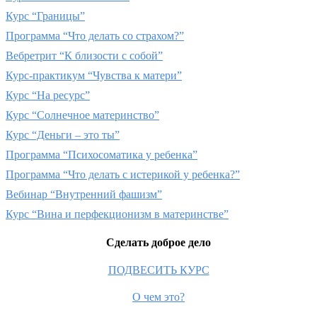
Курс “Границы”
Программа “Что делать со страхом?”
Вебретрит “К близости с собой”
Курс-практикум “Чувства к матери”
Курс “На ресурс”
Курс “Солнечное материнство”
Курс “Деньги – это ты”
Программа “Психосоматика у ребенка”
Программа “Что делать с истерикой у ребенка?”
Вебинар “Внутренний фашизм”
Курс “Вина и перфекционизм в материнстве”
Сделать доброе дело
ПОДВЕСИТЬ КУРС
О чем это?