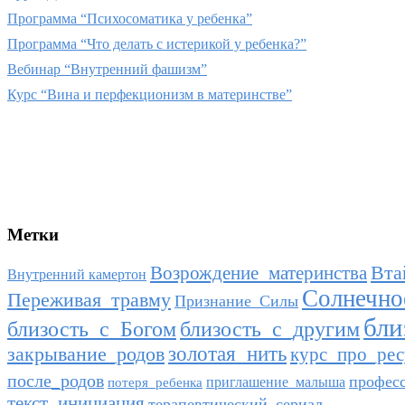
Программа “Психосоматика у ребенка”
Программа “Что делать с истерикой у ребенка?”
Вебинар “Внутренний фашизм”
Курс “Вина и перфекционизм в материнстве”
Метки
Возрождение_материнства
Вта
Внутренний камертон
Солнечно
Переживая_травму
Признание_Силы
бли
близость_с_другим
близость_с_Богом
закрывание_родов
золотая_нить
курс_про_рес
после_родов
профес
приглашение_малыша
потеря_ребенка
текст_инициация
терапевтический_сериал