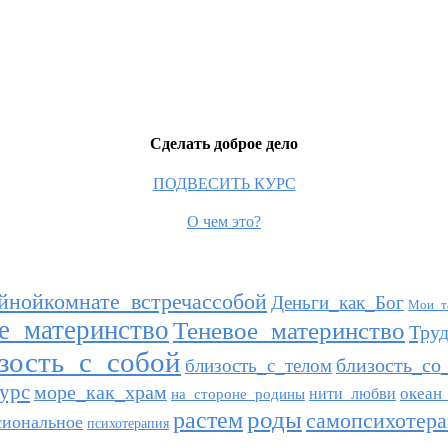
Сделать доброе дело
ПОДВЕСИТЬ КУРС
О чем это?
йнойкомнате_встречассобой
Деньги_как_Бог
Мои_т
е_материнство
Теневое_материнство
Тру
зость_с_собой
близость_со
близость_с_телом
урс
море_как_храм
океан
нити_любви
на_стороне_родины
роды
растем
самопсихотер
сиональное
психотерапия