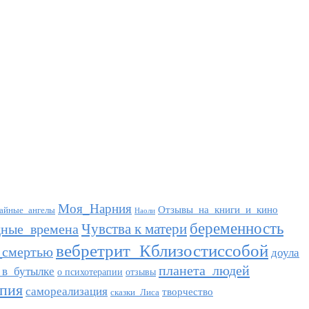
Моя_Нарния
Отзывы_на_книги_и_кино
айные_ангелы
Наоли
беременность
Чувства к матери
дные_времена
вебретрит_Кблизостиссобой
_смертью
доула
планета_людей
_в_бутылке
о психотерапии
отзывы
апия
самореализация
творчество
сказки_Лиса