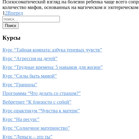
Психосоматический взгляд на болезни ребенка чаще всего соп
количество мифов, основанных на магическом и эзотерическом 
1
2
Вперед
Курсы
Курс “Тайная комната: азбука теневых чувств”
Курс “Агрессия на детей”
Курс “Трудные времена: 5 навыков для жизни”
Курс “Силы быть мамой”
Курс “Границы”
Программа “Что делать со страхом?”
Вебретрит “К близости с собой”
Курс-практикум “Чувства к матери”
Курс “На ресурс”
Курс “Солнечное материнство”
Курс “Деньги – это ты”