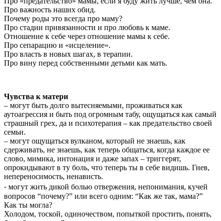
Про «предательство» мамы, если я буду жить лучше, чем она.
Про важность наших обид.
Почему роды это всегда про маму?
Про стадии привязанности и про любовь к маме.
Отношение к себе через отношение мамы к себе.
Про сепарацию и «исцеление».
Про власть в новых шагах, в терапии.
Про вину перед собственными детьми как мать.
Чувства к матери
– могут быть долго вытесняемыми, проживаться как
аутоагрессия и быть под огромным табу, ощущаться как самый
страшный грех, да и психотерапия – как предательство своей
семьи.
– могут ощущаться вулканом, который не знаешь, как
сдерживать, не знаешь, как теперь общаться, когда каждое ее
слово, мимика, интонация и даже запах – триггерят,
опрокидывают в ту боль, что теперь ты в себе видишь. Гнев,
непереносимость, ненависть.
⁃ могут жить дикой болью отвержения, непонимания, кучей
вопросов “почему?” или всего одним: “Как же так, мама?”
Как ты могла?
Холодом, тоской, одиночеством, попыткой простить, понять,