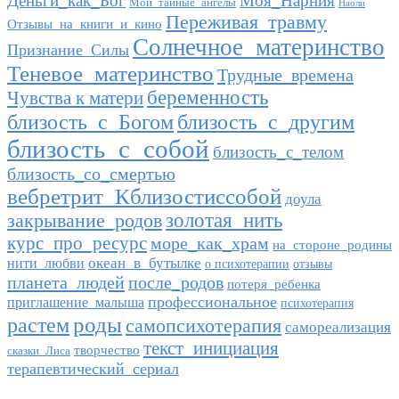
Деньги_как_Бог
Моя_Нарния
Мои_тайные_ангелы
Наоли
Переживая_травму
Отзывы_на_книги_и_кино
Солнечное_материнство
Признание_Силы
Теневое_материнство
Трудные_времена
беременность
Чувства к матери
близость_с_другим
близость_с_Богом
близость_с_собой
близость_с_телом
близость_со_смертью
вебретрит_Кблизостиссобой
доула
закрывание_родов
золотая_нить
курс_про_ресурс
море_как_храм
на_стороне_родины
океан_в_бутылке
нити_любви
о психотерапии
отзывы
планета_людей
после_родов
потеря_ребенка
профессиональное
приглашение_малыша
психотерапия
роды
растем
самопсихотерапия
самореализация
текст_инициация
творчество
сказки_Лиса
терапевтический_сериал