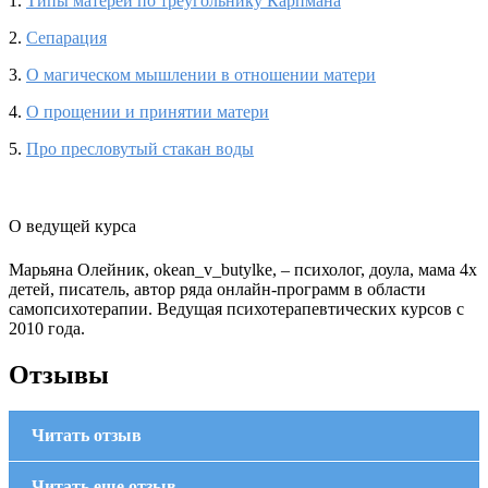
1.
Типы матерей по треугольнику Карпмана
2.
Сепарация
3.
О магическом мышлении в отношении матери
4.
О прощении и принятии матери
5.
Про пресловутый стакан воды
О ведущей курса
Марьяна Олейник, okean_v_butylke, – психолог, доула, мама 4х
детей, писатель, автор ряда онлайн-программ в области
самопсихотерапии. Ведущая психотерапевтических курсов с
2010 года.
Отзывы
Читать отзыв
Читать еще отзыв