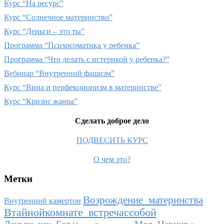
Курс “На ресурс”
Курс “Солнечное материнство”
Курс “Деньги – это ты”
Программа “Психосоматика у ребенка”
Программа “Что делать с истерикой у ребенка?”
Вебинар “Внутренний фашизм”
Курс “Вина и перфекционизм в материнстве”
Курс “Кризис жанра”
Сделать доброе дело
ПОДВЕСИТЬ КУРС
О чем это?
Метки
Возрождение_материнства
Внутренний камертон
Втайнойкомнате_встречассобой