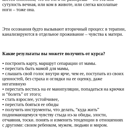
сутулость вечная, или ком в животе, или слегка косолапые
ноги – тоже она.
Эти осознания будто вызывают вторичный процесс в терапии,
канализируются в отдельное проживание – чувства к матери.
Какие результаты вы можете получить от курса?
• построить карту, маршрут сепарации от мамы.
• перестать быть мамой для мамы,
• слышать свой голос внутри ярче, чем ее, поступать из своих
ценностей, без страха и оглядки на ее оценку, даже
негативную
• перестать вестись на ее манипуляции, попадаться на крючки
и “болеть” от этого;
• стать взрослее, устойчивее,
• перестать бояться ее обиды
• получить инструменты, что делать, “куда жить”
поднимающемуся чувству стыда из-за обиды, злости,
отчаяния, тоски. понять и изменить тенденции в отношениях
с другими: своим ребенком, мужем, людьми и миром.