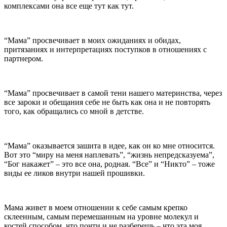
комплексами она все еще тут как тут.
“Мама” просвечивает в моих ожиданиях и обидах,
притязаниях и интерпретациях поступков в отношениях с
партнером.
“Мама” просвечивает в самой тени нашего материнства, через
все зароки и обещания себе не быть как она и не повторять
того, как обращались со мной в детстве.
“Мама” оказывается зашита в идее, как он ко мне относится.
Вот это “миру на меня наплевать”, “жизнь непредсказуема”,
“Бог накажет” – это все она, родная. “Все” и “Никто” – тоже
виды ее ликов внутри нашей прошивки.
Мама живет в моем отношении к себе самым крепко
склеенным, самым перемешанным на уровне молекул и
костей способом, что почти и не разберешь – что эта моя