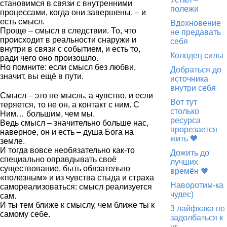
становимся в связи с внутренними
полежи
процессами, когда они завершены, – и
есть смысл.
Вдохновение
Проще – смысл в следствии. То, что
не предавать
происходит в реальности снаружи и
себя
внутри в связи с событием, и есть то,
Колодец силы
ради чего оно произошло.
Но помните: если смысл без любви,
Добраться до
значит, вы ещё в пути.
источника
внутри себя
Смысл – это не мысль, а чувство, и если
Вот тут
теряется, то не он, а контакт с ним. С
столько
Ним… большим, чем мы.
ресурса
Ведь смысл – значительно больше нас,
прорезается
наверное, он и есть – душа Бога на
жить 🧡
земле.
И тогда вовсе необязательно как-то
Дожить до
специально оправдывать своё
лучших
существование, быть обязательно
времён 🧡
«полезным» и из чувства стыда и страха
Наворотим-ка
самореализоваться: смысл реализуется
чудес)
сам.
И ты тем ближе к смыслу, чем ближе ты к
3 лайфхака не
самому себе.
задолбаться к
нг