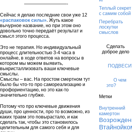
—————————-
Теплый секрет
с самим собой
Сейчас я делаю последние свои уже 12
«распаковок силы»
. Жуть какое
Перебрать
вычурное название, но при этом оно
лоскутки
довольно точно передаёт результат и
смыслов
смысл этого процесса.
Сделать
Это не терапия. Но индивидуальный
доброе дело
процесс длительностью 3-4 часа в
онлайне, в ходе ответов на вопросы в
котором мы можем выявить,
ПОДВЕСИ
выкристаллизовать ваши ключевые
смыслы.
Смыслы – вас. На простом смертном тут
О чем
было бы что-то про самореализацию и
это?
профориентацию, но это как-то
значительно глубже.
Метки
Потому что про ключевые движения
Внутренний
души, про ценности, про то возможно, из
камертон
каких травм это повырастало, и как
Возрожден
сделать так, чтобы это становилось
Втайнойко
целительным для самого себя и для