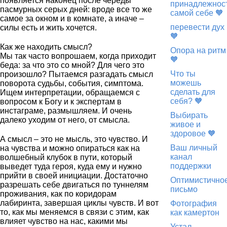
появляется наконец после череды
принадлежнос
пасмурных серых дней: вроде все то же
самой себе 🧡
самое за окном и в комнате, а иначе –
перевести дух
силы есть и жить хочется.
🧡
Как же находить смысл?
Опора на ритм
Мы так часто вопрошаем, когда приходит
🧡
беда: за что это со мной? Для чего это
Что ты
произошло? Пытаемся разгадать смысл
можешь
поворота судьбы, события, симптома.
сделать для
Ищем интерпретации, обращаемся с
себя? 🧡
вопросом к Богу и к экспертам в
инстаграме, размышляем. И очень
Выбирать
далеко уходим от него, от смысла.
живое и
здоровое 🧡
А смысл – это не мысль, это чувство. И
Ваш личный
на чувства и можно опираться как на
канал
волшебный клубок в пути, который
поддержки
выведет туда героя, куда ему и нужно
прийти в своей инициации. Достаточно
Оптимистично
разрешать себе двигаться по туннелям
письмо
проживания, как по коридорам
лабиринта, завершая циклы чувств. И вот
Фотография
то, как мы меняемся в связи с этим, как
как камертон
влияет чувство на нас, какими мы
Устал –