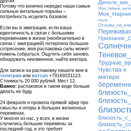
других.
Деньги_как_
Потому что конечно нередко наши самые
Мои_тайные_анге
сильные витальные порывы –
Моя_Нарни
потребность исцелить базовое.
Наоли
Отзывы_на_кни
Если вы в эмиграции, если ваша
Переживая
идентичность в связи с большими
Признание_
переменами в жизни (необязательно в
связи с эмиграцией) потерпела большое
Солнечн
сотрясение, моя распаковка силы может
Теневое_
помочь собраться. Ощутить себя заново,
обнаружить неизменное, найти вектора.
Трудные_в
Чувства к
Для записи на распаковку пишите мне в
телеграм
или
ватсап
+79169331123.
матери
Стоимость 20 000 рублей. Мест 12.
беременн
Важно:
распаковок в таком виде больше
близость
делать не буду.
близость
24 февраля я провела прямой эфир про
близост
смыслы и опоры в больших жизненных
переменах.
близость_с
У многих из нас, у всех, в жизни
случились большие перемены за
близость_с
последний год, и это требует