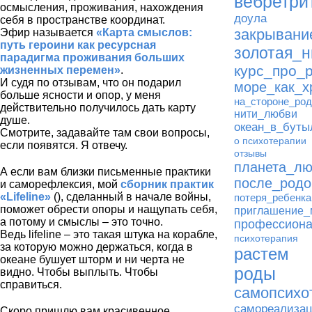
вебретри
осмысления, проживания, нахождения
доула
себя в пространстве координат.
закрывани
Эфир называется
«Карта смыслов:
путь героини как ресурсная
золотая_н
парадигма проживания больших
курс_про_
жизненных перемен»
.
И судя по отзывам, что он подарил
море_как_х
больше ясности и опор, у меня
на_стороне_ро
действительно получилось дать карту
нити_любви
душе.
океан_в_буты
Смотрите, задавайте там свои вопросы,
о психотерапии
если появятся. Я отвечу.
отзывы
планета_л
А если вам близки письменные практики
после_родо
и саморефлексия, мой
сборник практик
«Lifeline»
(), сделанный в начале войны,
потеря_ребенка
поможет обрести опоры и нащупать себя,
приглашение
а потому и смыслы – это точно.
профессион
Ведь lifeline – это такая штука на корабле,
психотерапия
за которую можно держаться, когда в
растем
океане бушует шторм и ни черта не
роды
видно. Чтобы выплыть. Чтобы
справиться.
самопсихо
самореализа
Скоро пришлю вам красивенное