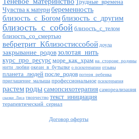
Теневое_материнство
Трудные_времена
беременность
Чувства к матери
близость_с_другим
близость_с_Богом
близость_с_собой
близость_с_телом
близость_со_смертью
вебретрит_Кблизостиссобой
доула
закрывание_родов
золотая_нить
курс_про_ресурс
море_как_храм
на_стороне_родины
океан_в_бутылке
нити_любви
о психотерапии
отзывы
планета_людей
после_родов
потеря_ребенка
профессиональное
приглашение_малыша
психотерапия
роды
растем
самопсихотерапия
самореализация
текст_инициация
творчество
сказки_Лиса
терапевтический_сериал
Договор оферты
© Океан в бутылке 2026. Все права защищены.