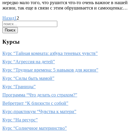
нередко мало того, что рушится что-то очень важное в нашей
жизни, так еще в связи с этим обрушивается и самооценка:…
Назад
1
2
Курсы
Курс “Тайная комната: азбука теневых чувств”
Курс “Агрессия на детей”
Курс “Трудные времена: 5 навыков для жизни”
Курс “Силы быть мамой”
Курс “Границы”
Программа “Что делать со страхом?”
Вебретрит “К близости с собой”
Курс-практикум “Чувства к матери”
Курс “На ресурс”
Курс “Солнечное материнство”