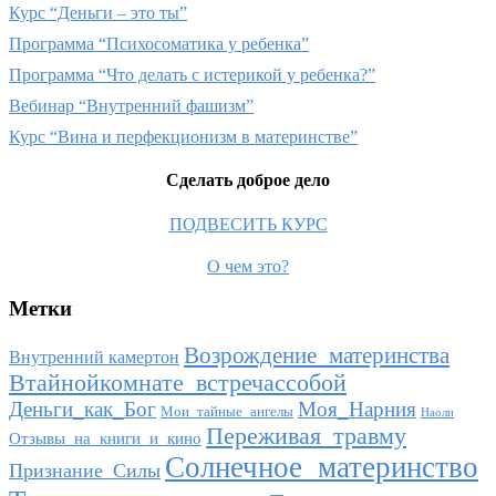
Курс “Деньги – это ты”
Программа “Психосоматика у ребенка”
Программа “Что делать с истерикой у ребенка?”
Вебинар “Внутренний фашизм”
Курс “Вина и перфекционизм в материнстве”
Сделать доброе дело
ПОДВЕСИТЬ КУРС
О чем это?
Метки
Возрождение_материнства
Внутренний камертон
Втайнойкомнате_встречассобой
Деньги_как_Бог
Моя_Нарния
Мои_тайные_ангелы
Наоли
Переживая_травму
Отзывы_на_книги_и_кино
Солнечное_материнство
Признание_Силы